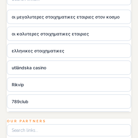
οι μεγαλυτερες στοιχηματικες εταιριες στον κοσμο
οι καλυτερες στοιχηματικες εταιριες
ελληνικες στοιχηματικες
utländska casino
Rikvip
789club
Topbet
OUR PARTNERS
B52club