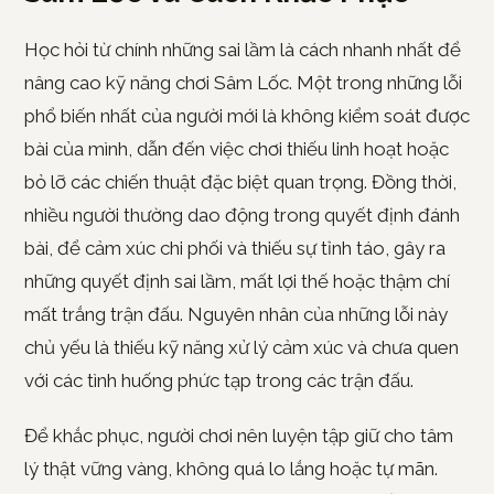
Học hỏi từ chính những sai lầm là cách nhanh nhất để
nâng cao kỹ năng chơi Sâm Lốc. Một trong những lỗi
phổ biến nhất của người mới là không kiểm soát được
bài của mình, dẫn đến việc chơi thiếu linh hoạt hoặc
bỏ lỡ các chiến thuật đặc biệt quan trọng. Đồng thời,
nhiều người thường dao động trong quyết định đánh
bài, để cảm xúc chi phối và thiếu sự tỉnh táo, gây ra
những quyết định sai lầm, mất lợi thế hoặc thậm chí
mất trắng trận đấu. Nguyên nhân của những lỗi này
chủ yếu là thiếu kỹ năng xử lý cảm xúc và chưa quen
với các tình huống phức tạp trong các trận đấu.
Để khắc phục, người chơi nên luyện tập giữ cho tâm
lý thật vững vàng, không quá lo lắng hoặc tự mãn.