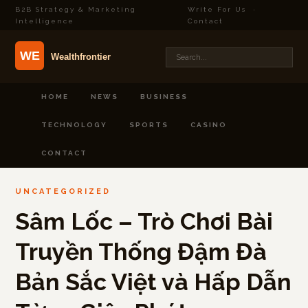
B2B Strategy & Marketing
Write For Us
·
Intelligence
Contact
HOME
NEWS
BUSINESS
TECHNOLOGY
SPORTS
CASINO
CONTACT
UNCATEGORIZED
Sâm Lốc – Trò Chơi Bài
Truyền Thống Đậm Đà
Bản Sắc Việt và Hấp Dẫn