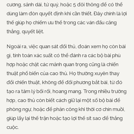
cương, sảnh dài, tứ quý, hoặc 5 đôi thông để có thể
dùng làm đòn quyết định khi cần thiết. Đây chính là lợi
thế giúp họ chiếm ưu thế trong các ván đấu căng
thẳng, quyết liệt.
Ngoài ra, việc quan sát đối thủ, đoán xem họ còn bài
gì, tính toán xác suất có thể đánh ra các bộ bài phù
hợp hoặc chặt các mảnh quan trọng cũng là chiến
thuật phổ biến của cao thủ. Họ thường xuyên thay
đổi chiến thuật, không để đối phương bắt bài, từ đó
tạo ra tâm lý bối rối, hoang mang. Trong nhiều trường
hợp, cao thủ còn biết cách giữ lại một số bộ bài để
phòng ngự, hoặc để phản công khi thời cơ chín muồi,
giúp lấy lại thế trận hoặc tạo lợi thế sít sao để thắng
cuộc.