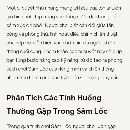
Một bí quyết nhỏ nhưng mang lại hiệu quả lớn là luôn
giữ bình tĩnh, tập trung vào từng nước đi, không để
cảm xúc chi phối. Người chơi biết cân đối giữa tấn
công và phòng thủ, linh hoạt điều chỉnh chiến thuật
phù hợp với diễn biến ván chơi chính là người chiến
thắng cuối cùng. Tham khảo các bí quyết này sẽ giúp
bạn từng bước nâng cao kỹ năng, từ đó tạo ra phong
cách chơi Sâm Lốc của riêng mình và chiến thắng
nhiều trận hơn trong các trận đấu sôi động, gay cấn.
Phân Tích Các Tình Huống
Thường Gặp Trong Sâm Lốc
Trong quá trình chơi Sâm Lốc, người chơi luôn gặp