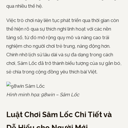
qua nhiều thế hệ.
Việc trò chơi này liên tục phát triển qua thời gian còn
thể hiện rõ qua sự thích nghi linh hoạt với các nền
tảng số, từ đó mở rộng quy mô và nâng cao trải
nghiệm cho người chơi trẻ trung, năng động hơn.
Chính nhờ lịch sử lâu dài và sự đa dạng trong cách
chơi, Sâm Lốc đã trở thành biểu tượng của sự gắn bó,
sẻ chia trong cộng đồng yêu thích bài Việt.
Hình minh họa: 98win – Sâm Lốc
Luật Chơi Sâm Lốc Chi Tiết và
Dễ Hiểu cho Người Mới