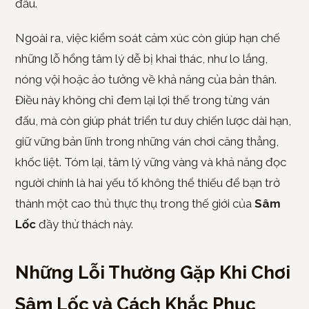
đấu.
Ngoài ra, việc kiểm soát cảm xúc còn giúp hạn chế
những lỗ hổng tâm lý dễ bị khai thác, như lo lắng,
nóng vội hoặc ảo tưởng về khả năng của bản thân.
Điều này không chỉ đem lại lợi thế trong từng ván
đấu, mà còn giúp phát triển tư duy chiến lược dài hạn,
giữ vững bản lĩnh trong những ván chơi căng thẳng,
khốc liệt. Tóm lại, tâm lý vững vàng và khả năng đọc
người chính là hai yếu tố không thể thiếu để bạn trở
thành một cao thủ thực thụ trong thế giới của
Sâm
Lốc
đầy thử thách này.
Những Lỗi Thường Gặp Khi Chơi
Sâm Lốc và Cách Khắc Phục