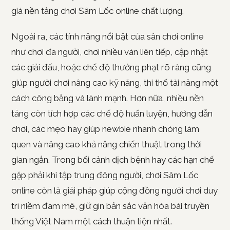
giá nền tảng chơi Sâm Lốc online chất lượng.
Ngoài ra, các tính năng nổi bật của sân chơi online
như chơi đa người, chơi nhiều ván liên tiếp, cập nhật
các giải đấu, hoặc chế độ thưởng phạt rõ ràng cũng
giúp người chơi nâng cao kỹ năng, thi thố tài năng một
cách công bằng và lành mạnh. Hơn nữa, nhiều nền
tảng còn tích hợp các chế độ huấn luyện, hướng dẫn
chơi, các mẹo hay giúp newbie nhanh chóng làm
quen và nâng cao khả năng chiến thuật trong thời
gian ngắn. Trong bối cảnh dịch bệnh hay các hạn chế
gặp phải khi tập trung đông người, chơi Sâm Lốc
online còn là giải pháp giúp cộng đồng người chơi duy
trì niềm đam mê, giữ gìn bản sắc văn hóa bài truyền
thống Việt Nam một cách thuận tiện nhất.