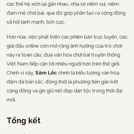
các thế hệ xích lại gần nhau, chia sẻ niềm vui, niềm
đam mê chơi bài, qua đó góp phần tạo ra cộng đồng
xã hội lành mạnh, tích cực.
Hơn nữa, việc phát triển các phiên bản trực tuyến, các
giải đấu online còn mở rộng ảnh hưởng của trò chơi
này ra toàn cầu, đưa văn hóa chơi bài truyền thống
Việt Nam tiếp cận tới nhiều người hơn trên thế giới.
Chính vì vậy,
Sâm Lốc
chính là biểu tượng văn hóa
đậm đà bản sắc, đồng thời là phương tiện gắn kết
cộng đồng và gìn giữ nét đẹp dân tộc trong thời đại
mới.
Tổng kết