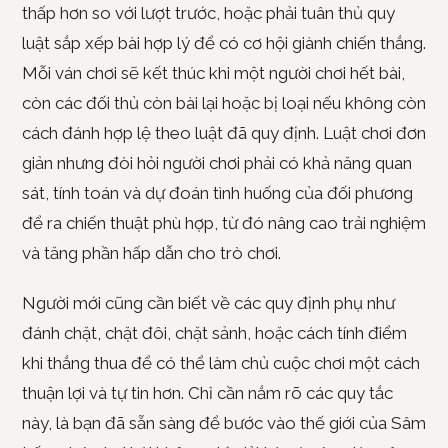
thấp hơn so với lượt trước, hoặc phải tuân thủ quy
luật sắp xếp bài hợp lý để có cơ hội giành chiến thắng.
Mỗi ván chơi sẽ kết thúc khi một người chơi hết bài,
còn các đối thủ còn bài lại hoặc bị loại nếu không còn
cách đánh hợp lệ theo luật đã quy định. Luật chơi đơn
giản nhưng đòi hỏi người chơi phải có khả năng quan
sát, tính toán và dự đoán tình huống của đối phương
để ra chiến thuật phù hợp, từ đó nâng cao trải nghiệm
và tăng phần hấp dẫn cho trò chơi.
Người mới cũng cần biết về các quy định phụ như
đánh chặt, chặt đôi, chặt sảnh, hoặc cách tính điểm
khi thắng thua để có thể làm chủ cuộc chơi một cách
thuận lợi và tự tin hơn. Chỉ cần nắm rõ các quy tắc
này, là bạn đã sẵn sàng để bước vào thế giới của Sâm