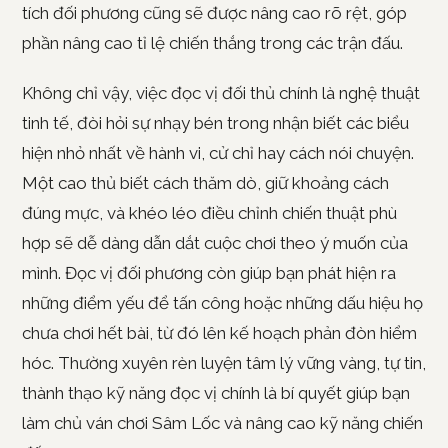
tích đối phương cũng sẽ được nâng cao rõ rệt, góp
phần nâng cao tỉ lệ chiến thắng trong các trận đấu.
Không chỉ vậy, việc đọc vị đối thủ chính là nghệ thuật
tinh tế, đòi hỏi sự nhạy bén trong nhận biết các biểu
hiện nhỏ nhất về hành vi, cử chỉ hay cách nói chuyện.
Một cao thủ biết cách thăm dò, giữ khoảng cách
đúng mực, và khéo léo điều chỉnh chiến thuật phù
hợp sẽ dễ dàng dẫn dắt cuộc chơi theo ý muốn của
mình. Đọc vị đối phương còn giúp bạn phát hiện ra
những điểm yếu để tấn công hoặc những dấu hiệu họ
chưa chơi hết bài, từ đó lên kế hoạch phản đòn hiểm
hóc. Thường xuyên rèn luyện tâm lý vững vàng, tự tin,
thành thạo kỹ năng đọc vị chính là bí quyết giúp bạn
làm chủ ván chơi Sâm Lốc và nâng cao kỹ năng chiến