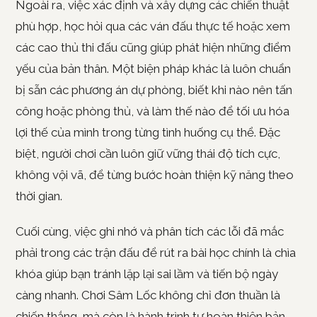
Ngoài ra, việc xác định và xây dựng các chiến thuật
phù hợp, học hỏi qua các ván đấu thực tế hoặc xem
các cao thủ thi đấu cũng giúp phát hiện những điểm
yếu của bản thân. Một biện pháp khác là luôn chuẩn
bị sẵn các phương án dự phòng, biết khi nào nên tấn
công hoặc phòng thủ, và làm thế nào để tối ưu hóa
lợi thế của mình trong từng tình huống cụ thể. Đặc
biệt, người chơi cần luôn giữ vững thái độ tích cực,
không vội vã, để từng bước hoàn thiện kỹ năng theo
thời gian.
Cuối cùng, việc ghi nhớ và phân tích các lỗi đã mắc
phải trong các trận đấu để rút ra bài học chính là chìa
khóa giúp bạn tránh lặp lại sai lầm và tiến bộ ngày
càng nhanh. Chơi Sâm Lốc không chỉ đơn thuần là
chiến thắng, mà còn là hành trình tự hoàn thiện bản