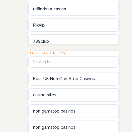
utländska casino
Rikvip
789club
OUR PARTNERS
Topbet
B52club
Best UK Non GamStop Casinos
online kasino za pravi novac Hrvatska
casino sites
utländska casino
non gamstop casinos
utländska casino
non gamstop casinos