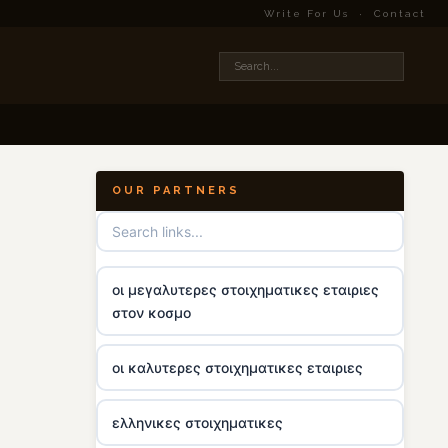
Write For Us
·
Contact
OUR PARTNERS
οι μεγαλυτερες στοιχηματικες εταιριες
στον κοσμο
οι καλυτερες στοιχηματικες εταιριες
ελληνικες στοιχηματικες